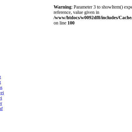
Warning
: Parameter 3 to showItem() expe
reference, value given in
/www/htdocs/w0092df8/includes/Cache/
on line
100
g
g
ns
ei
ei
er
nf