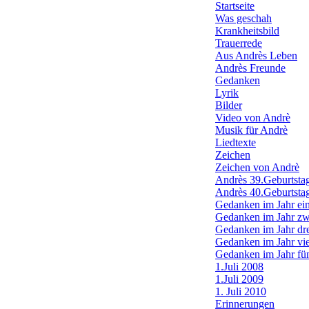
Startseite
Was geschah
Krankheitsbild
Trauerrede
Aus Andrès Leben
Andrès Freunde
Gedanken
Lyrik
Bilder
Video von Andrè
Musik für Andrè
Liedtexte
Zeichen
Zeichen von Andrè
Andrès 39.Geburtsta
Andrès 40.Geburtsta
Gedanken im Jahr ei
Gedanken im Jahr zw
Gedanken im Jahr dr
Gedanken im Jahr vi
Gedanken im Jahr fü
1.Juli 2008
1.Juli 2009
1. Juli 2010
Erinnerungen