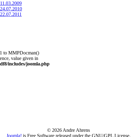
11.03.2009
 24.07.2010
22.07.2011
r 1 to MMPDocman()
rence, value given in
f8/includes/joomla.php
© 2026 Andre Ahrens
Joomla!
is Free Software released under the GNU/GPL License.